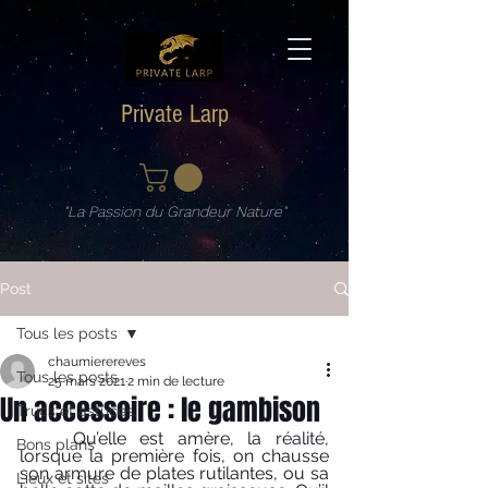
Private Larp
"La Passion du Grandeur Nature"
Post
Tous les posts
chaumierereves
Tous les posts
25 mars 2021
2 min de lecture
Un accessoire : le gambison
Trucs et astuces
	Qu’elle est amère, la réalité, 
Bons plans
lorsque la première fois, on chausse 
son armure de plates rutilantes, ou sa 
Lieux et sites