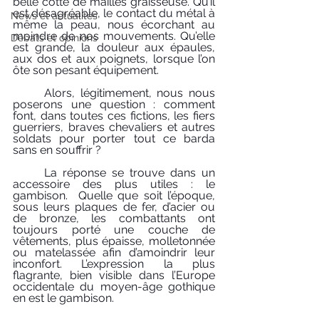
belle cotte de mailles graisseuse. Qu’il 
est désagréable, le contact du métal à 
News et actualités
même la peau, nous écorchant au 
moindre de nos mouvements. Qu’elle 
Débats et opinions
est grande, la douleur aux épaules, 
aux dos et aux poignets, lorsque l’on 
ôte son pesant équipement.
	Alors, légitimement, nous nous 
poserons une question : comment 
font, dans toutes ces fictions, les fiers 
guerriers, braves chevaliers et autres 
soldats pour porter tout ce barda 
sans en souffrir ?
	La réponse se trouve dans un 
accessoire des plus utiles : le 
gambison.  Quelle que soit l’époque, 
sous leurs plaques de fer, d’acier ou 
de bronze, les combattants ont 
toujours porté une couche de 
vêtements, plus épaisse, molletonnée 
ou matelassée afin d’amoindrir leur 
inconfort. L’expression la plus 
flagrante, bien visible dans l’Europe 
occidentale du moyen-âge gothique 
en est le gambison.