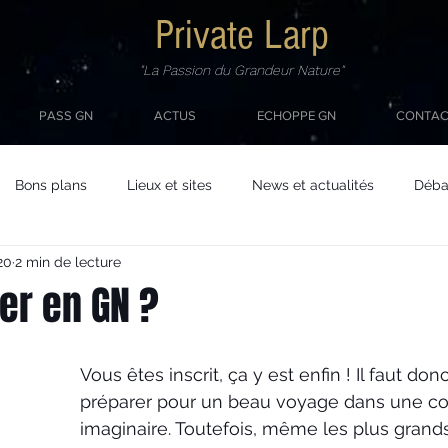
Private Larp
"La Passion du Grandeur Nature"
PASS GN
ACTUS
ECHOPPE GN
CONTAC
Bons plans
Lieux et sites
News et actualités
Débat
20
2 min de lecture
er en GN ?
Vous êtes inscrit, ça y est enfin ! Il faut don
préparer pour un beau voyage dans une co
imaginaire. Toutefois, même les plus grand