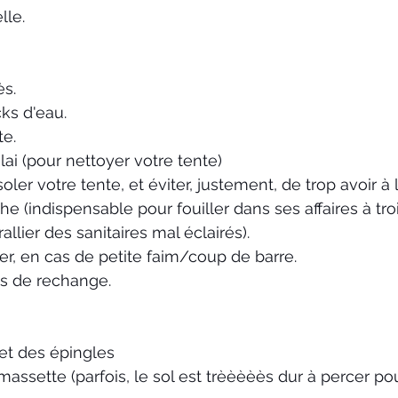
lle.
s. 
ks d'eau.
te.
alai (pour nettoyer votre tente)
soler votre tente, et éviter, justement, de trop avoir à 
e (indispensable pour fouiller dans ses affaires à tro
allier des sanitaires mal éclairés).
er, en cas de petite faim/coup de barre.
s de rechange. 
et des épingles
ssette (parfois, le sol est trèèèèès dur à percer pou