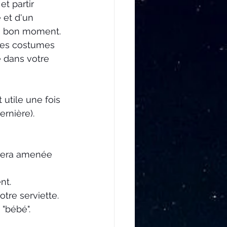
t partir 
 et d'un 
un bon moment. 
des costumes 
e dans votre 
utile une fois 
ernière).
 sera amenée 
nt.
tre serviette. 
 "bébé".