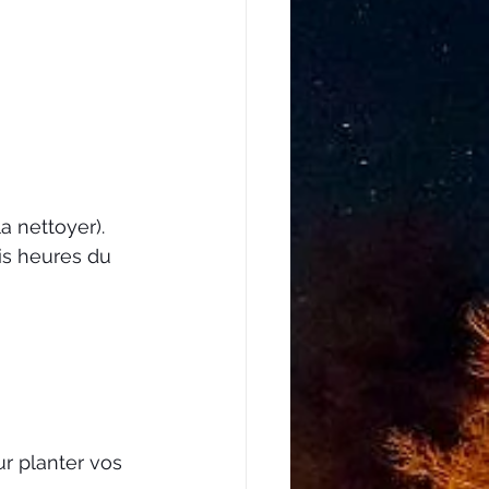
la nettoyer).
is heures du 
r planter vos 