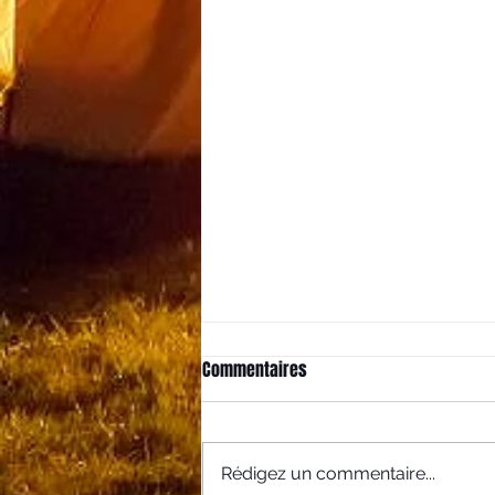
Commentaires
Bien dormir en GN
Rédigez un commentaire...