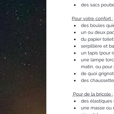
des sacs poube
Pour votre confort :
des boules quiè
un ou deux pac
du papier toilet
serpillière et b
un tapis (pour i
une lampe torch
matin, ou pour r
de quoi grignot
des chaussette
 Pour de la bricole :
des élastiques 
une masse ou ma