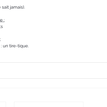
 sait jamais).
e :
ts
t
: un tire-tique. 