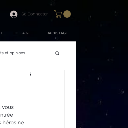
Se Connecter
T
F.A.Q.
BACKSTAGE
s et opinions
c vous 
ntrée 
s héros ne 