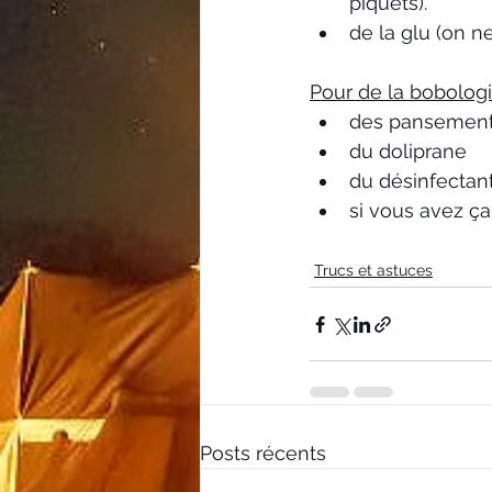
piquets).
de la glu (on ne
Pour de la bobologi
des pansemen
du doliprane 
du désinfectan
si vous avez ça 
Trucs et astuces
Posts récents