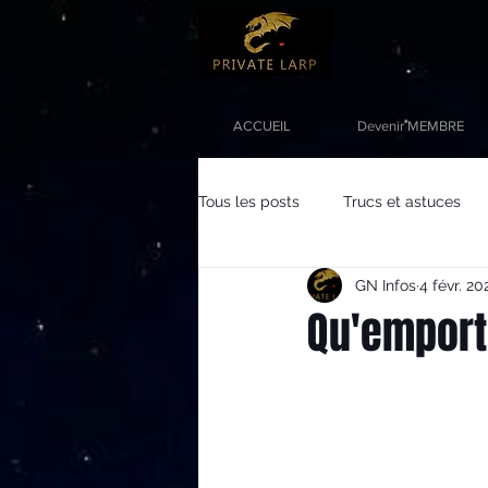
ACCUEIL
Devenir MEMBRE
Tous les posts
Trucs et astuces
GN Infos
4 févr. 20
Qu'emport