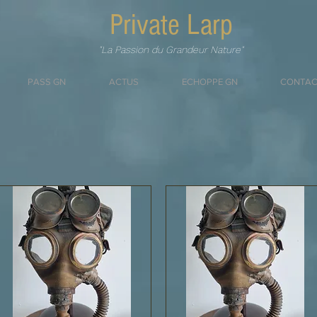
Private Larp
"La Passion du Grandeur Nature"
PASS GN
ACTUS
ECHOPPE GN
CONTAC