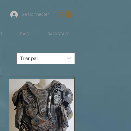
Se Connecter
T
F.A.Q.
BACKSTAGE
Trier par