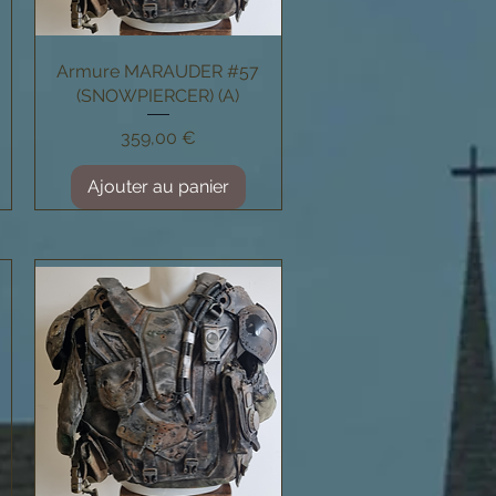
Armure MARAUDER #57
Aperçu rapide
(SNOWPIERCER) (A)
Prix
359,00 €
Ajouter au panier