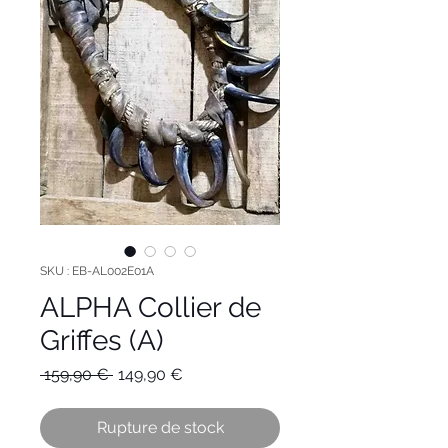
SKU : EB-AL002E01A
ALPHA Collier de
Griffes (A)
Prix
Prix
 159,90 € 
149,90 €
original
promotionnel
Rupture de stock