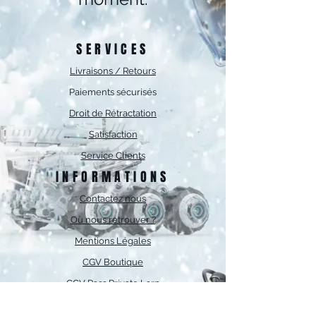
SERVICES
Livraisons / Retours
Paiements sécurisés
Droit de Rétractation
Satisfaction
Service Clients
INFORMATIONS
Contactez nous
Où nous retrouver ?
Mentions Légales
CGV Boutique
CGV Pass Private Larp
PRODUITS