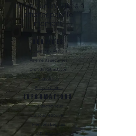
Il n'y a aucun article à
afficher pour le
moment.
SERVICES
Livraisons / Retours
Paiements sécurisés
Droit de Rétractation
Satisfaction
Service Clients
INFORMATIONS
Contactez nous
Où nous retrouver ?
Mentions Légales
CGV Boutique