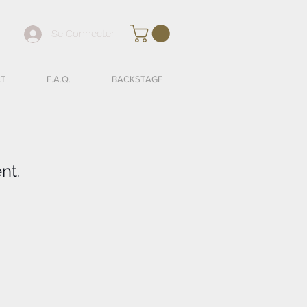
Se Connecter
T
F.A.Q.
BACKSTAGE
nt.